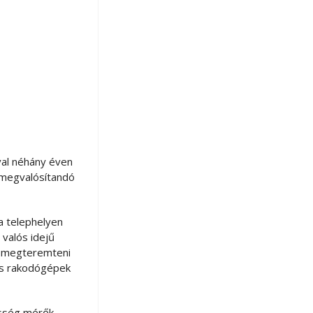
ával néhány éven
A megvalósítandó
 a telephelyen
 valós idejű
z megteremteni
 és rakodógépek
esség mérők