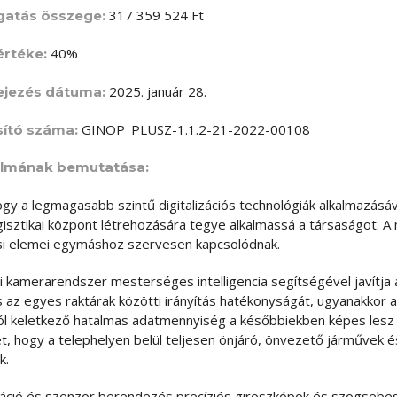
317 359 524 Ft
gatás összege:
40%
rtéke:
2025. január 28.
ejezés dátuma:
GINOP_PLUSZ-1.1.2-21-2022-00108
sító száma:
talmának bemutatása:
hogy a legmagasabb szintű digitalizációs technológiák alkalmazás
gisztikai központ létrehozására tegye alkalmassá a társaságot. 
ési elemei egymáshoz szervesen kapcsolódnak.
ari kamerarendszer mesterséges intelligencia segítségével javítja
és az egyes raktárak közötti irányítás hatékonyságát, ugyanakkor a
ól keletkező hatalmas adatmennyiség a későbbiekben képes les
t, hogy a telephelyen belül teljesen önjáró, önvezető járművek
k.
vigáció és szenzor berendezés precíziós giroszkópok és szögseb