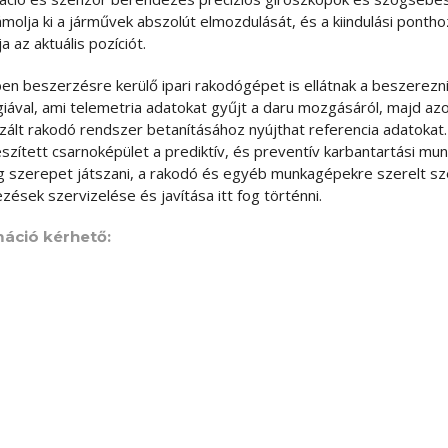
ámolja ki a járművek abszolút elmozdulását, és a kiindulási pont
 az aktuális pozíciót.
en beszerzésre kerülő ipari rakodógépet is ellátnak a beszerezni
iával, ami telemetria adatokat gyűjt a daru mozgásáról, majd azo
zált rakodó rendszer betanításához nyújthat referencia adatokat.
szített csarnoképület a prediktív, és preventív karbantartási mu
 szerepet játszani, a rakodó és egyéb munkagépekre szerelt sz
zések szervizelése és javítása itt fog történni.
áció kérhető:
sajtóreferens
info@portofadony.hu
 SZOLGÁLTATÓ KÖZPONT FEJLESZTÉSE ADONYBAN