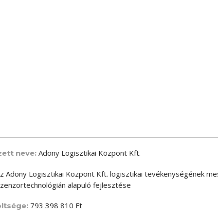
Adony Logisztikai Központ Kft.
ett neve:
z Adony Logisztikai Központ Kft. logisztikai tevékenységének m
 szenzortechnológián alapuló fejlesztése
793 398 810 Ft
ltsége: