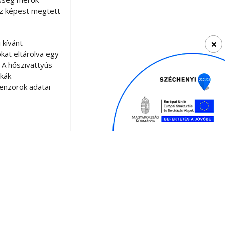
hoz képest megtett
×
 kívánt
kat eltárolva egy
 A hőszivattyús
nkák
enzorok adatai