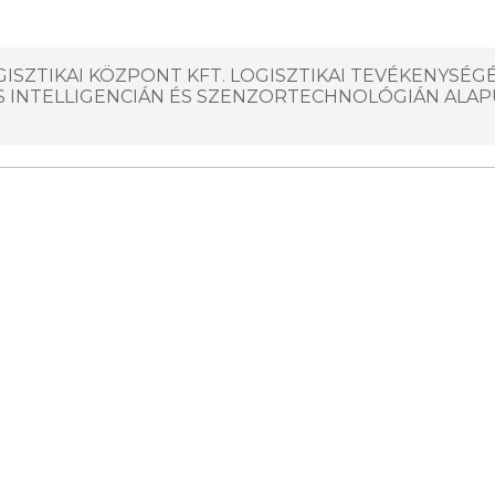
ISZTIKAI KÖZPONT KFT. LOGISZTIKAI TEVÉKENYSÉG
 INTELLIGENCIÁN ÉS SZENZORTECHNOLÓGIÁN ALA