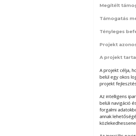
Megítélt támo
Támogatás mé
Tényleges bef
Projekt azono
A projekt tar
A projekt célja, 
belül egy okos lo
projekt fejleszt
Az intelligens ip
belüli navigáció 
forgalmi adatokb
annak lehetőségé
közlekedhessene
Az inerciális na