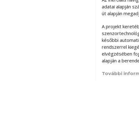
adatai alapján sz
út alapján megadja
A projekt keretéb
szenzortechnológ
későbbi automati
rendszerrel kiegé
elvégzésében fog
alapján a berende
További inform
Taksonyi Szilárd 
+36 25/222 181, 
LOGISZTIKAI